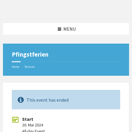
Skip
Skip
Skip
to
to
to
content
left
footer
sidebar
MENU
Pfingstferien
/
Home
Termine
This event has ended
Start
20. Mai 2024
All-day Event