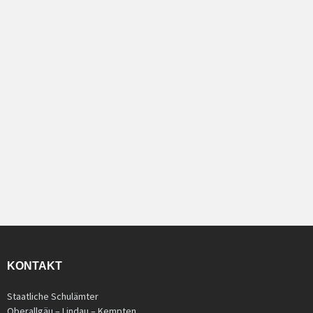
KONTAKT
Staatliche Schulämter
Oberallgäu – Lindau – Kempten