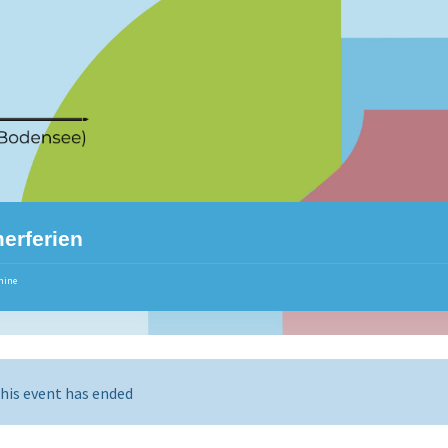
erferien
mine
his event has ended